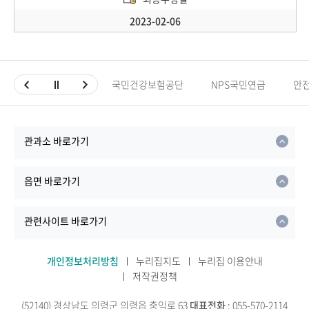
2023-02-06
국민건강보험공단
NPS국민연금
안
관과소 바로가기
읍면 바로가기
관련사이트 바로가기
개인정보처리방침
누리집지도
누리집 이용안내
저작권정책
(52140) 경상남도 의령군 의령읍 충익로 63
대표전화
: 055-570-2114