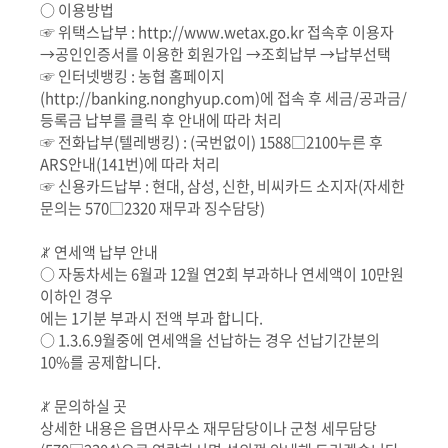
○ 이용방법
☞ 위택스납부 : http://www.wetax.go.kr 접속후 이용자
→공인인증서를 이용한 회원가입 →조회납부 →납부선택
☞ 인터넷뱅킹 : 농협 홈페이지
(http://banking.nonghyup.com)에 접속 후 세금/공과금/
등록금 납부를 클릭 후 안내에 따라 처리
☞ 전화납부(텔레뱅킹) : (국번없이) 1588□2100누른 후
ARS안내(141번)에 따라 처리
☞ 신용카드납부 : 현대, 삼성, 신한, 비씨카드 소지자(자세한
문의는 570□2320 재무과 징수담당)
ꏚ 연세액 납부 안내
○ 자동차세는 6월과 12월 연2회 부과하나 연세액이 10만원
이하인 경우
에는 1기분 부과시 전액 부과 합니다.
○ 1.3.6.9월중에 연세액을 선납하는 경우 선납기간분의
10%를 공제합니다.
ꏚ 문의하실 곳
상세한 내용은 읍면사무소 재무담당이나 군청 세무담당