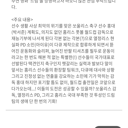
주연 영화 '드림'을 상영하고자 하오니 많은 관심 부탁드립니
다.
<주요 내용>
선수 생활 사상 최악의 위기를 맞은 쏘울리스 축구 선수 홍대
(박서준) 계획도, 의지도 없던 홈리스 풋볼 월드컵 감독으로
재능기부에 나서게 된다 각본 없는 각본(?)으로 열정리스 현
실파 PD 소민(아이유)이 다큐 제작으로 합류하게 되면서 뜯
어진 운동화와 슬리퍼, 늘어진 반팔 티셔츠를 필두로 운동이
라고는 한 번도 해본 적 없는 특별한(!) 선수들이 국가대표로
선발된다 택견인지 축구인지 헷갈리는 실력과 발보다 말이
앞서는 홈리스 선수들의 환장할 팀워크, 다큐에 대사와 상황
그리고 진정성 없는 연출을 강요하는 소민에 기가 막히는 감
독 홍대 하지만 포기할 틈도 없이, 월드컵 출전일은 코앞으로
다가오는데...! 이들의 도전은 성공할 수 있을까? 쏘울리스 감
독, 열정리스 PD, 그리고 홈리스 국대 부족한 것 투성인 드림
팀의 생애 단 한 번의 기회!