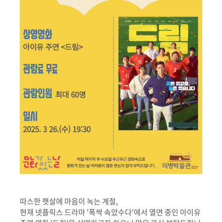
따스한 햇살에 마음이 녹는 계절,
현재 넷플릭스 드라마 '폭싹 속았수다'에서 열연 중인 아이유