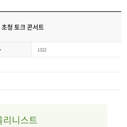
 초청 토크 콘서트
수
1322