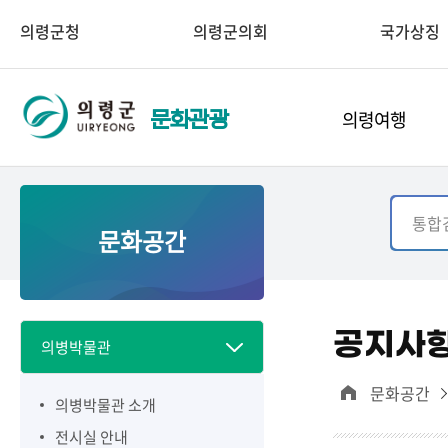
의령군청
의령군의회
국가상징
의령여행
문화관광
문화공간
공지사
의병박물관
문화공간
의병박물관 소개
전시실 안내