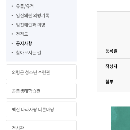
유물/유적
임진왜란 의병기록
임진왜란과 의병
전적도
공지사항
등록일
찾아오시는 길
작성자
의령군 청소년 수련관
첨부
곤충생태학습관
백산 나라사랑 너른마당
전시관