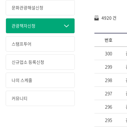
문화관광해설신청
4920 건
관광책자신청
번호
스탬프투어
300
신규업소 등록신청
299
298
나의 스케줄
297
커뮤니티
296
295