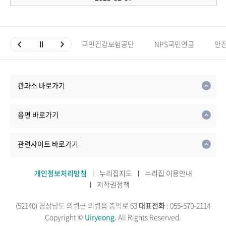
국민건강보험공단
NPS국민연금
안
관과소 바로가기
읍면 바로가기
관련사이트 바로가기
개인정보처리방침
누리집지도
누리집 이용안내
저작권정책
(52140) 경상남도 의령군 의령읍 충익로 63
대표전화
: 055-570-2114
Copyright ©
Uiryeong.
All Rights Reserved.