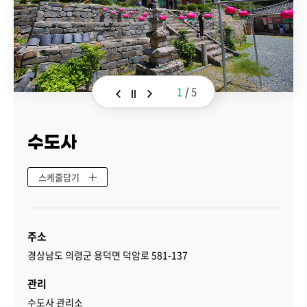
1
/
5
수도사
스케줄담기
주소
경상남도 의령군 용덕면 덕암로 581-137
관리
수도사 관리소