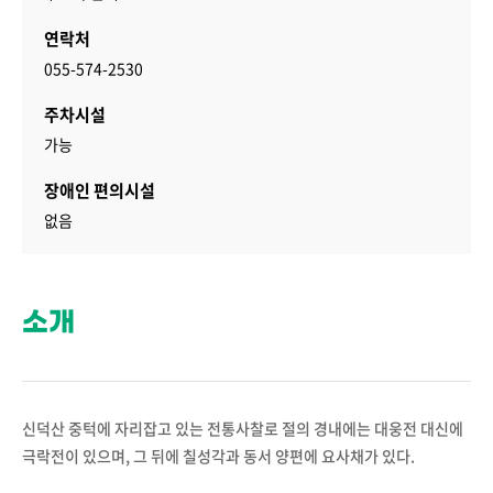
연락처
055-574-2530
주차시설
가능
장애인 편의시설
없음
소개
신덕산 중턱에 자리잡고 있는 전통사찰로 절의 경내에는 대웅전 대신에
극락전이 있으며, 그 뒤에 칠성각과 동서 양편에 요사채가 있다.