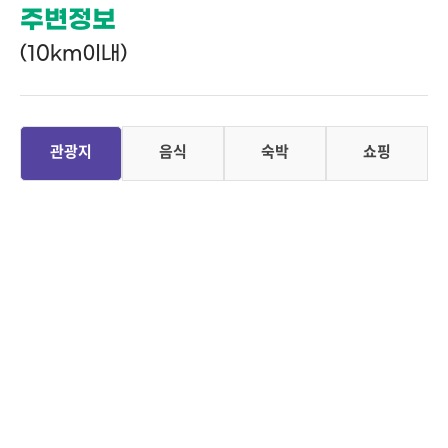
주변정보
(10km이내)
관광지
음식
숙박
쇼핑