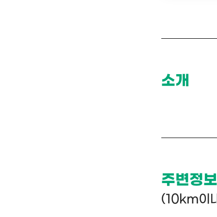
소개
주변정
(10km이