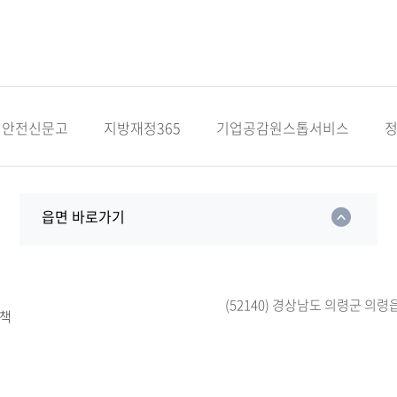
안전신문고
지방재정365
기업공감원스톱서비스
읍면 바로가기
(52140) 경상남도 의령군 의령
책