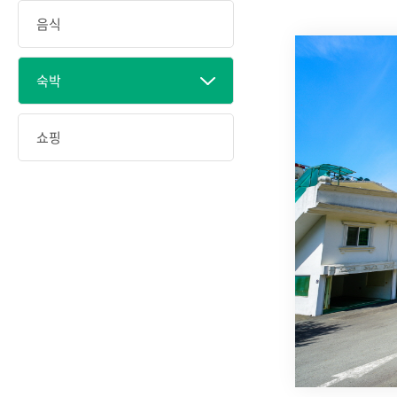
음식
숙박
쇼핑