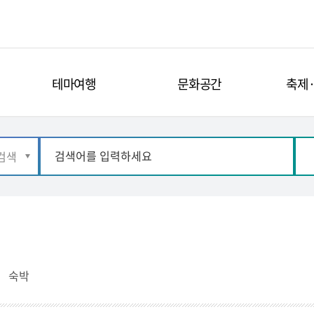
테마여행
문화공간
축제
숙박