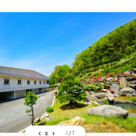
1
/
7