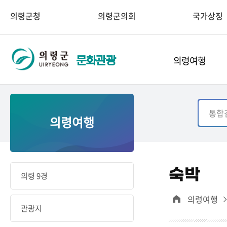
의령군청
의령군의회
국가상징
의령여행
문화관광
의령여행
숙박
의령 9경
의령여행
관광지