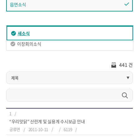
읍면소식
새소식
이장회의소식
441 건
1
“우리맛닭” 산란계 및 실용계 수시보급 안내
궁류면
2011-10-11
6119