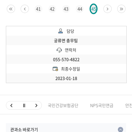
41
42
43
44
45
담당
궁류면 총무팀
연락처
055-570-4822
최종수정일
2023-01-18
국민건강보험공단
NPS국민연금
안
관과소 바로가기