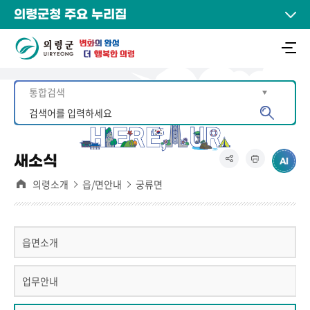
의령군청 주요 누리집
새소식
의령소개
읍/면안내
궁류면
읍면소개
업무안내