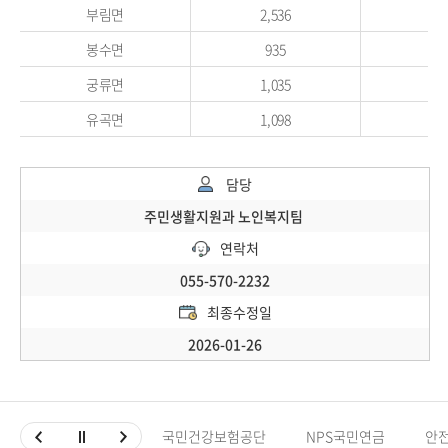
부림면
2,536
1,
봉수면
935
5
궁류면
1,035
6
유곡면
1,098
6
담당
주민생활지원과 노인복지팀
연락처
055-570-2232
최종수정일
2026-01-26
국민건강보험공단
NPS국민연금
안