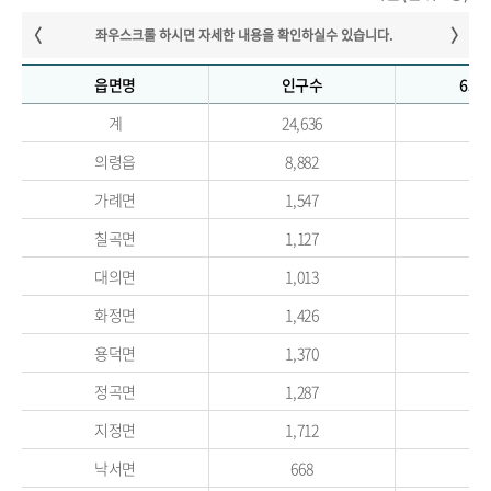
읍면명
인구수
65
계
24,636
11,
의령읍
8,882
2,
가례면
1,547
8
칠곡면
1,127
6
대의면
1,013
5
화정면
1,426
7
용덕면
1,370
7
정곡면
1,287
8
지정면
1,712
9
낙서면
668
4