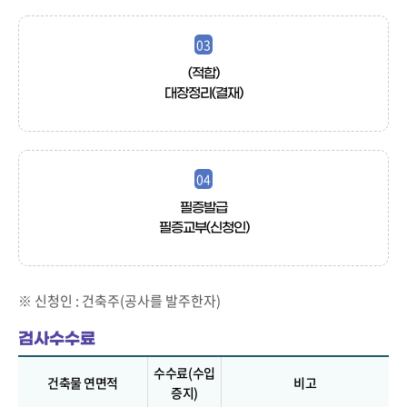
03
(적합)
대장정리(결재)
04
필증발급
필증교부(신청인)
※ 신청인 : 건축주(공사를 발주한자)
검사수수료
수수료(수입
건축물 연면적
비고
증지)