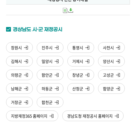
경상남도 시·군 재정공시
창원시
진주시
통영시
사천시
김해시
밀양시
거제시
양산시
의령군
함안군
창녕군
고성군
남해군
하동군
산청군
함양군
거창군
합천군
지방재정365 홈페이지
경남도청 재정공시 홈페이지