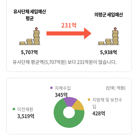
231억
5,707억
5,938억
유사단체 평균액(5,707억원) 보다 231억원이 많습니다.
자체수입
345억
지방채 및 보전수
입
이전재원
428억
3,519억