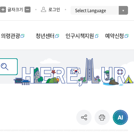
글자크기
로그인
의령관광
청년센터
인구시책지원
예약신청