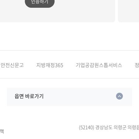
인증하기
안전신문고
지방재정365
기업공감원스톱서비스
읍면 바로가기
(52140) 경상남도 의령군 의령
책