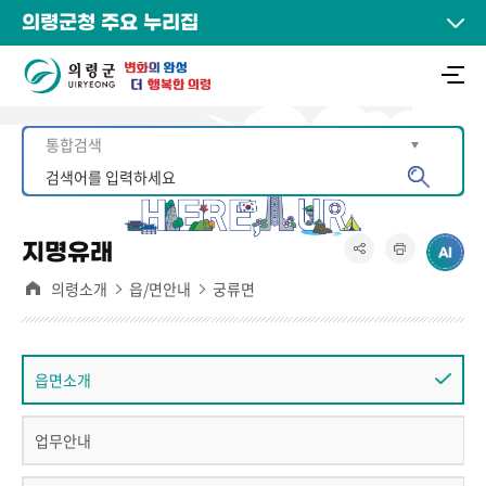
의령군청 주요 누리집
지명유래
의령소개
읍/면안내
궁류면
읍면소개
업무안내