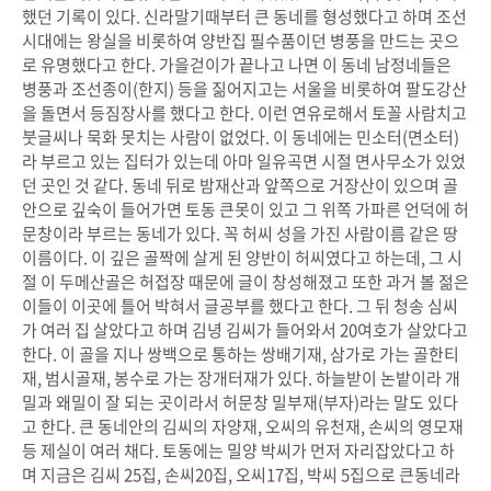
했던 기록이 있다. 신라말기때부터 큰 동네를 형성했다고 하며 조선
시대에는 왕실을 비롯하여 양반집 필수품이던 병풍을 만드는 곳으
로 유명했다고 한다. 가을걷이가 끝나고 나면 이 동네 남정네들은
병풍과 조선종이(한지) 등을 짊어지고는 서울을 비롯하여 팔도강산
을 돌면서 등짐장사를 했다고 한다. 이런 연유로해서 토꼴 사람치고
붓글씨나 묵화 못치는 사람이 없었다. 이 동네에는 민소터(면소터)
라 부르고 있는 집터가 있는데 아마 일유곡면 시절 면사무소가 있었
던 곳인 것 같다. 동네 뒤로 밤재산과 앞쪽으로 거장산이 있으며 골
안으로 깊숙이 들어가면 토동 큰못이 있고 그 위쪽 가파른 언덕에 허
문창이라 부르는 동네가 있다. 꼭 허씨 성을 가진 사람이름 같은 땅
이름이다. 이 깊은 골짝에 살게 된 양반이 허씨였다고 하는데, 그 시
절 이 두메산골은 허접장 때문에 글이 창성해졌고 또한 과거 볼 젊은
이들이 이곳에 틀어 박혀서 글공부를 했다고 한다. 그 뒤 청송 심씨
가 여러 집 살았다고 하며 김녕 김씨가 들어와서 20여호가 살았다고
한다. 이 골을 지나 쌍백으로 통하는 쌍배기재, 삼가로 가는 골한티
재, 범시골재, 봉수로 가는 장개터재가 있다. 하늘받이 논밭이라 개
밀과 왜밀이 잘 되는 곳이라서 허문창 밀부재(부자)라는 말도 있다
고 한다. 큰 동네안의 김씨의 자양재, 오씨의 유천재, 손씨의 영모재
등 제실이 여러 채다. 토동에는 밀양 박씨가 먼저 자리잡았다고 하
며 지금은 김씨 25집, 손씨20집, 오씨17집, 박씨 5집으로 큰동네라