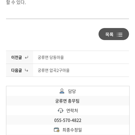
할 수 있다.
이전글
궁류면 당동마을
다음글
궁류면 압곡2구마을
담당
궁류면 총무팀
연락처
055-570-4822
최종수정일