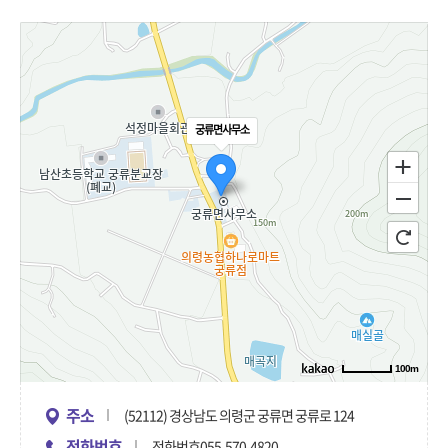
궁류면사무소
100m
주소
(52112) 경상남도 의령군 궁류면 궁류로 124
전화번호
전화번호055-570-4820