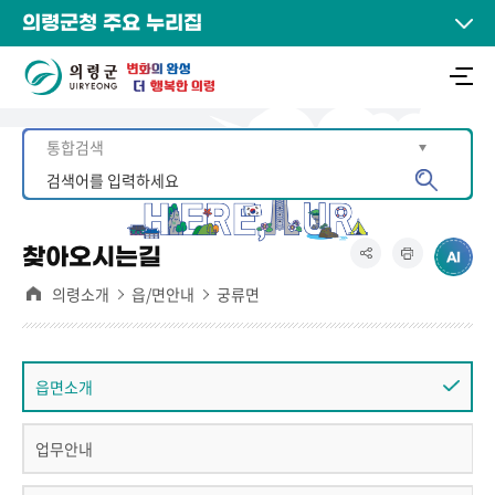
의령군청 주요 누리집
찾아오시는길
의령소개
읍/면안내
궁류면
읍면소개
업무안내