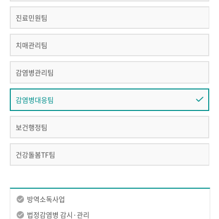
진료민원팀
치매관리팀
감염병관리팀
감염병대응팀
보건행정팀
건강돌봄TF팀
방역소독사업
법정감염병 감시·관리