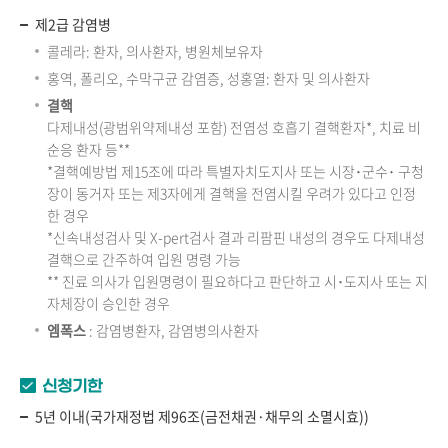
제2급 감염병
콜레라: 환자, 의사환자, 병원체보유자
홍역, 폴리오, 수막구균 감염증, 성홍열: 환자 및 의사환자
결핵
다제내성(광범위약제내성 포함) 전염성 호흡기 결핵환자*, 치료 비
순응 환자 등**
*결핵예방법 제15조에 따라 특별자치도지사 또는 시장･군수･ 구청
장이 동거자 또는 제3자에게 결핵을 전염시킬 우려가 있다고 인정
한 경우
*신속내성검사 및 X-pert검사 결과 리팜핀 내성의 경우도 다제내성
결핵으로 간주하여 입원 명령 가능
** 진료 의사가 입원명령이 필요하다고 판단하고 시･도지사 또는 지
자체장이 승인한 경우
엠폭스
: 감염병환자, 감염병의사환자
신청기한
5년 이내(국가재정법 제96조(금전채권·채무의 소멸시효))