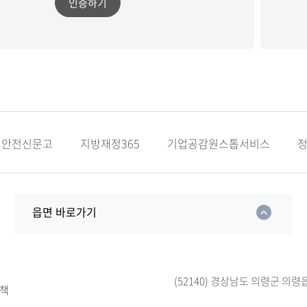
인증하기
안전신문고
지방재정365
기업공감원스톱서비스
읍면 바로가기
(52140) 경상남도 의령군 의령
책