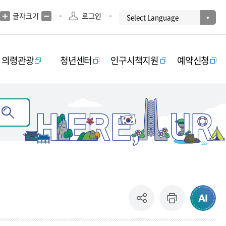
글자크기
로그인
의령관광
청년센터
인구시책지원
예약신청