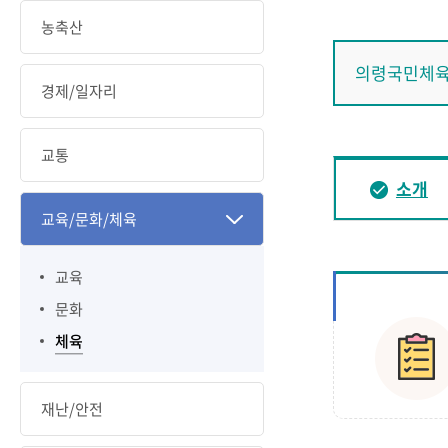
농축산
의령국민체
경제/일자리
교통
소개
교육/문화/체육
교육
문화
체육
재난/안전