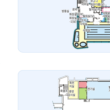
관리
창고-2
사무실
파우더룸(남)
로비
탈의실(여)
방풍실
샤워실
화장실-1(여)
탈의실(남)
샤워실
화장실
매장
화
코치
-1(남)
화
사무실
수영장
축전
지실
전기실
축열조
중앙
감시실