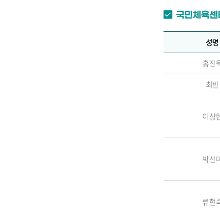
국민체육센
성명
홍진
최빈
이상
박선
류현