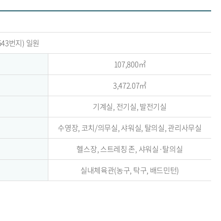
43번지) 일원
107,800㎡
3,472.07㎡
기계실, 전기실, 발전기실
수영장, 코치/의무실, 샤워실, 탈의실, 관리사무실
헬스장, 스트레칭 존, 샤워실·탈의실
실내체육관(농구, 탁구, 배드민턴)