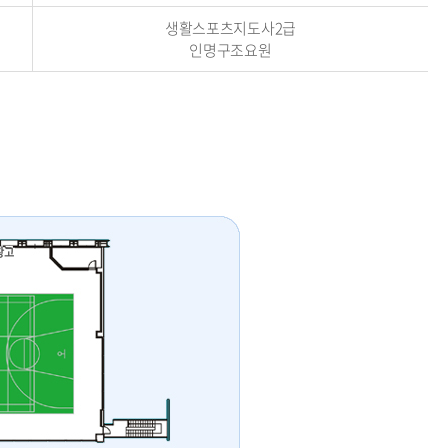
생활스포츠지도사2급
인명구조요원
창고