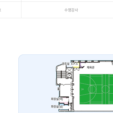
호
수영강사
공조실
E.P.S
체육관
홀
화장실(여)
화장실(남)