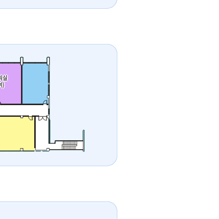
워실
여)