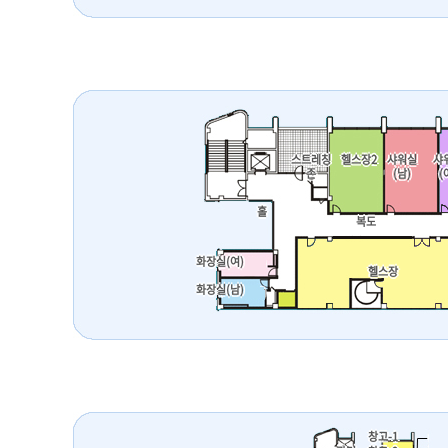
스트레칭
헬스장2
샤워실
샤
존
(남)
(
홀
복도
화장실(여)
헬스장
화장실(남)
창고-1