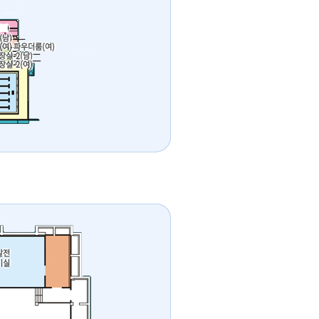
(남)
(여) 파우더룸(여)
장실-2(남)
장실-2(여)
발전
기실