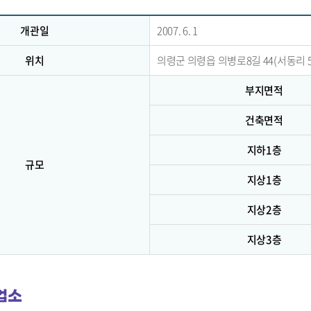
개관일
2007. 6. 1
위치
의령군 의령읍 의병로8길 44(서동리 5
부지면적
건축면적
지하1층
규모
지상1층
지상2층
지상3층
업소