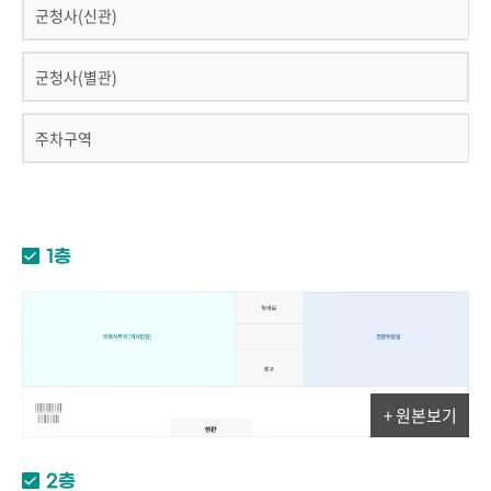
군청사(신관)
군청사(별관)
주차구역
1층
+ 원본보기
2층