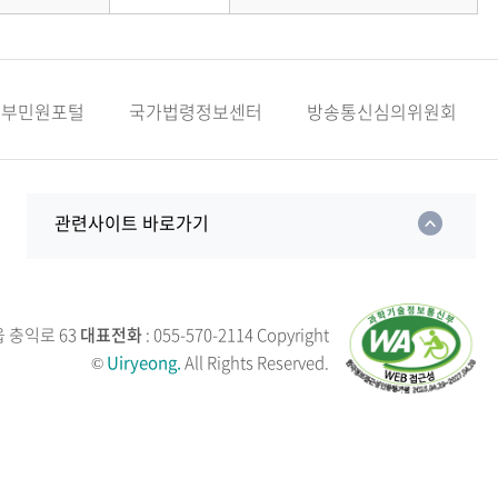
정부민원포털
국가법령정보센터
방송통신심의위원회
관련사이트 바로가기
읍 충익로 63
대표전화
: 055-570-2114
Copyright
©
Uiryeong.
All Rights Reserved.