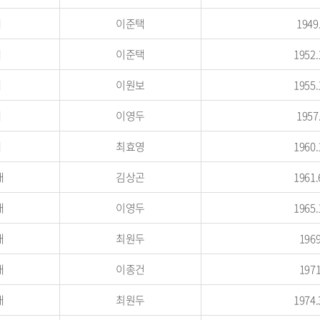
대
이준택
1949
대
이준택
1952.
대
이원보
1955.
대
이영두
1957
대
최효영
1960.
대
김상곤
1961.
대
이영두
1965.
대
최원두
1969
대
이종건
1971
대
최원두
1974.