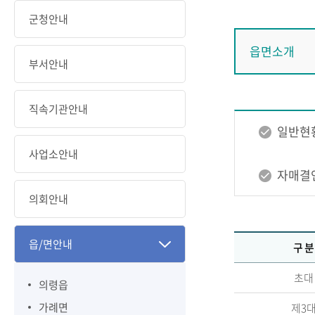
군청안내
읍면소개
부서안내
직속기관안내
일반현
사업소안내
자매결
의회안내
읍/면안내
구 분
초대
의령읍
가례면
제3