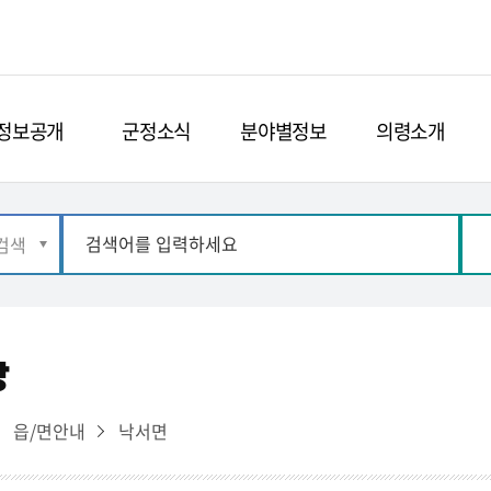
정보공개
군정소식
분야별정보
의령소개
장
읍/면안내
낙서면