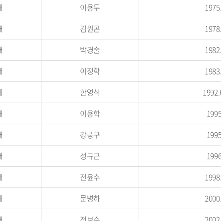
대
이용두
1975
대
김원곤
1978
대
박경술
1982
대
이정학
1983
대
한영식
1992.
대
이용학
1995
대
강풍구
1995
대
성규근
1996
대
전윤수
1998
대
문병하
2000
대
전보수
2002