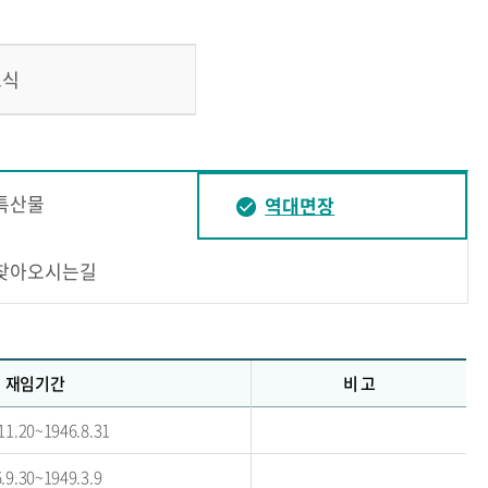
소식
특산물
역대면장
찾아오시는길
재임기간
비 고
11.20~1946.8.31
.9.30~1949.3.9