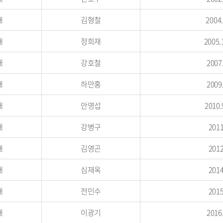
대
김형철
2004.
대
정희재
2005.
대
강호철
2007
대
하만홍
2009
대
안영섭
2010.
대
강병구
2011
대
김영곤
2012
대
심재옥
2014
대
전민수
2015
대
이광기
2016