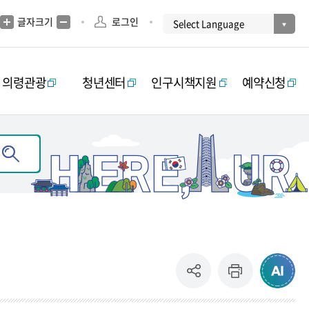
글자크기
로그인
의령관광
청년센터
인구시책지원
예약신청