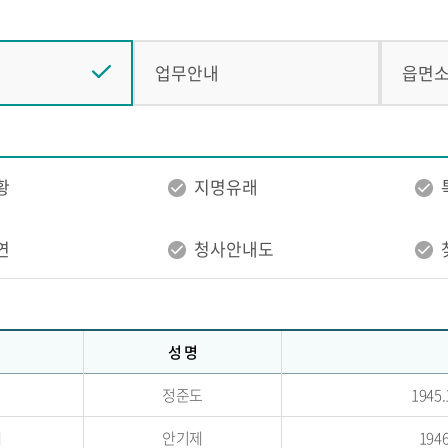
업무안내
읍면
황
지명유래
연
청사안내도
성 명
정준도
1945.
대
안기제
1946