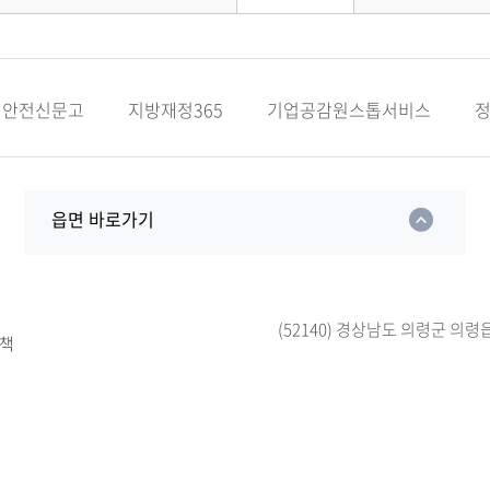
안전신문고
지방재정365
기업공감원스톱서비스
읍면 바로가기
(52140) 경상남도 의령군 의령
책