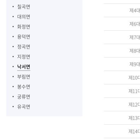
칠곡면
제4
대의면
제6
화정면
용덕면
제7
정곡면
제8
지정면
제9
낙서면
부림면
제10
봉수면
제11
궁류면
제12
유곡면
제13
제14