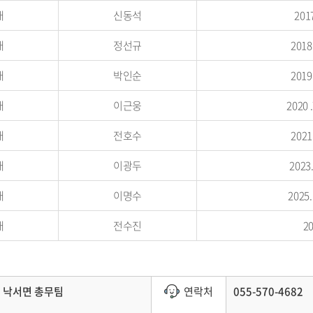
대
신동석
2017
대
정선규
2018 
대
박인순
2019 
대
이근웅
2020 
대
전호수
2021.
대
이광두
2023.
대
이명수
2025.
대
전수진
2
낙서면 총무팀
연락처
055-570-4682