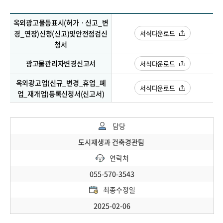
옥외광고물등표시(허가ㆍ신고_변
경_연장)신청(신고)및안전점검신
서식다운로드
청서
광고물관리자변경신고서
서식다운로드
옥외광고업(신규_변경_휴업_폐
서식다운로드
업_재개업)등록신청서(신고서)
담당
도시재생과 건축경관팀
연락처
055-570-3543
최종수정일
2025-02-06