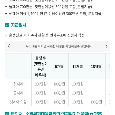
둘째아 700만원 (첫만남이용권 300만원 포함, 분할지급)
셋째아 이상 1,400만원 (첫만남이용권 300만원 포함, 분할지급)
지급절차
출생신고 시 거주지 관할 읍ˑ면사무소에 신청서 작성
출생 후
(첫만남이
6개월
12개월
18개월
24
용권
바우처)
첫째아
200만원
100만원
100만원
둘째아
300만원
100만원
100만원
10
셋째아 이상
300만원
100만원
100만원
100만원
20
문의처 : 소멸위기대응추진단 인구위기대응팀(☎055-