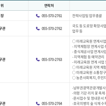
직위
연락처
팀장
055-570-2761
전략사업팀 업무총괄
국도 등 도로망 확장사업
무관
055-570-2762
업무 등
○ 미래교육원 연계사
- 지역체험장 연계사업 
- 중식제공사업 연계사
- 지역체험 등 예약관리
무관
055-570-2763
- 미래교육원 연계 사업 
○ 미래교육원 지역 체
○ 미래교육원 소통창구
○ 농촌사회복지, 주민
-남부권광역관광개발사
-의령 기강 리치 꽃 축제
-문서접수 및 청내문서 
무관
055-570-2764
-호국의병의 숲 식재 수