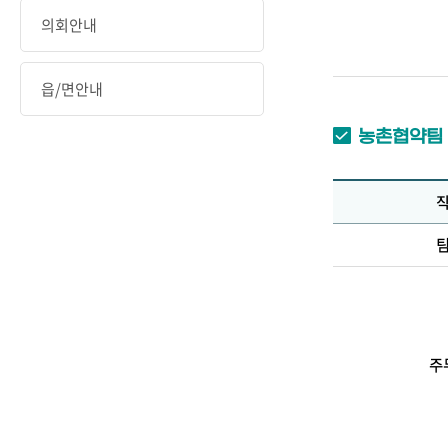
의회안내
읍/면안내
농촌협약팀
주