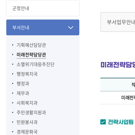
군청안내
부서업무안
부서안내
기획예산담당관
미래전략담당관
소멸위기대응추진단
미래전략담
행정복지국
행정과
재무과
미래전
사회복지과
주민생활지원과
민원봉사과
전략사업팀
경제문화국