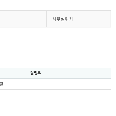
식
사무실위치
팀업무
총괄