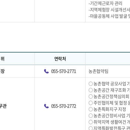
-기간제근로자 관리
-지역체험장 시설개선
-마을공동체 사업 발굴 
직위
연락처
팀장
055-570-2771
농촌협약팀
○ 농촌협약 공모사업 기
○ 농촌공간 재구조화 
○ 농촌공간정책심의회
○ 주민협의체 및 협정 
무관
055-570-2772
○ 농촌특화지구 지정
○ 농촌공간정비사업 기
○ 취약지역 생활여건 개
○ 지역특화발전특구 