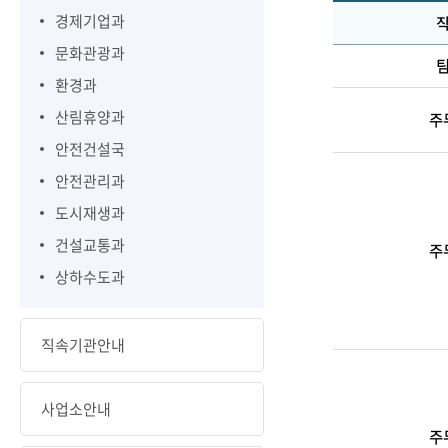
경제기업과
문화관광과
환경과
산림휴양과
주
안전건설국
안전관리과
도시재생과
건설교통과
주
상하수도과
직속기관안내
사업소안내
주