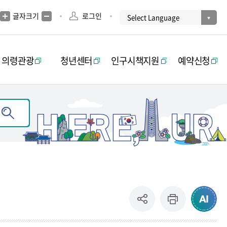
글자크기
로그인
의령관광
청년센터
인구시책지원
예약신청