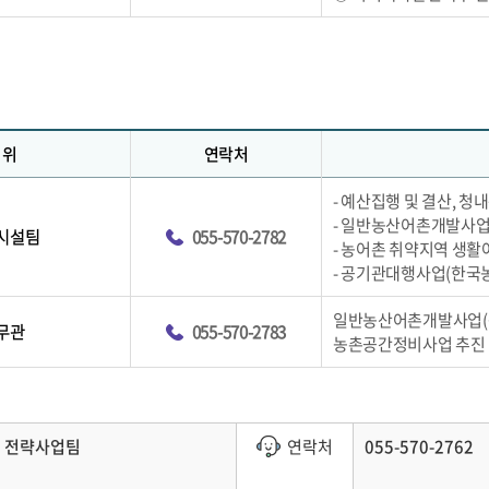
직위
연락처
- 예산집행 및 결산, 청
- 일반농산어촌개발사업
시설팀
055-570-2782
- 농어촌 취약지역 생활
- 공기관대행사업(한국
일반농산어촌개발사업(농촌
무관
055-570-2783
농촌공간정비사업 추진 
전략사업팀
연락처
055-570-2762