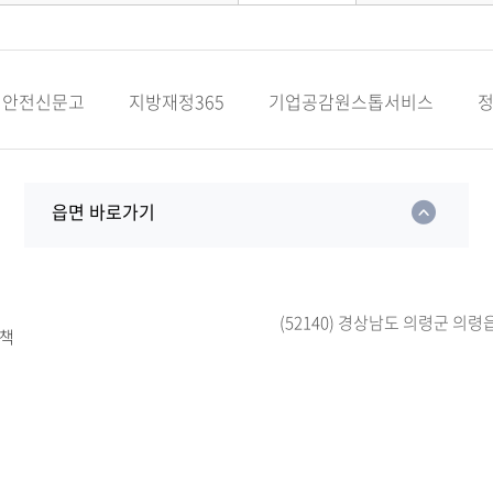
안전신문고
지방재정365
기업공감원스톱서비스
읍면 바로가기
(52140) 경상남도 의령군 의령
책