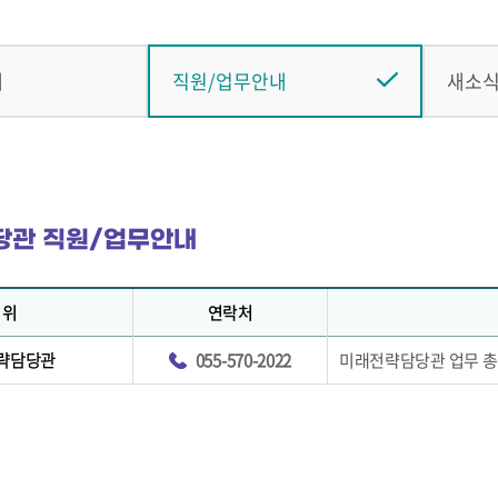
내
직원/업무안내
새소
당관 직원/업무안내
직위
연락처
략담당관
055-570-2022
미래전략담당관 업무 