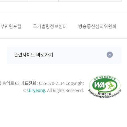
정부민원포털
국가법령정보센터
방송통신심의위원회
관련사이트 바로가기
읍 충익로 63
대표전화
: 055-570-2114
Copyright
©
Uiryeong.
All Rights Reserved.