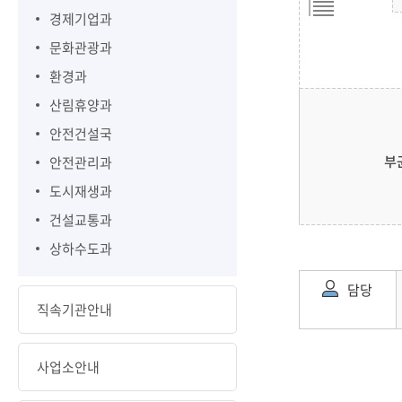
경제기업과
문화관광과
환경과
산림휴양과
안전건설국
안전관리과
도시재생과
건설교통과
상하수도과
담당
직속기관안내
사업소안내