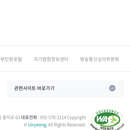
정부민원포털
국가법령정보센터
방송통신심의위원회
관련사이트 바로가기
읍 충익로 63
대표전화
: 055-570-2114
Copyright
©
Uiryeong.
All Rights Reserved.