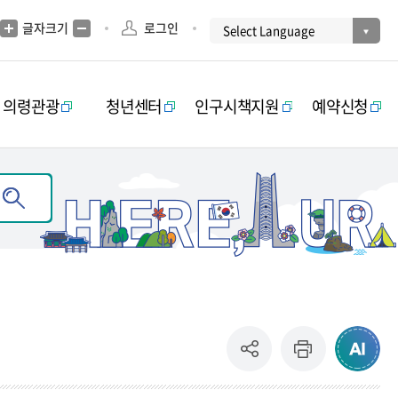
글자크기
로그인
의령관광
청년센터
인구시책지원
예약신청