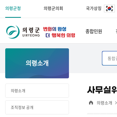
의령군청
의령군의회
국가상징
종합민원
의령소개
사무실
의령소개
의령소개
조직정보 공개