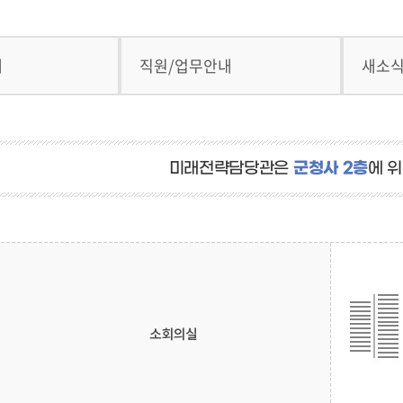
내
직원/업무안내
새소
군청사 2층
미래전략담당관은
에 