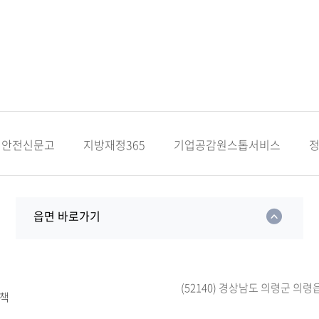
안전신문고
지방재정365
기업공감원스톱서비스
읍면 바로가기
(52140) 경상남도 의령군 의령
책