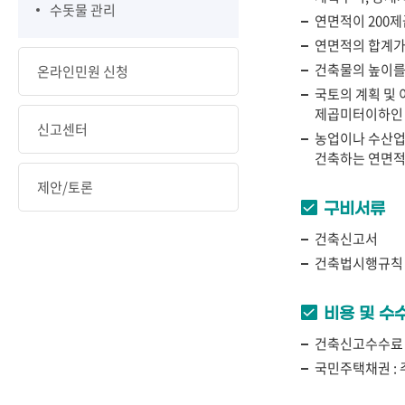
수돗물 관리
연면적이 200
연면적의 합계가
건축물의 높이를
온라인민원 신청
국토의 계획 및 
제곱미터이하인
신고센터
농업이나 수산업
건축하는 연면적
제안/토론
구비서류
건축신고서
건축법시행규칙 
비용 및 수
건축신고수수료
국민주택채권 : 