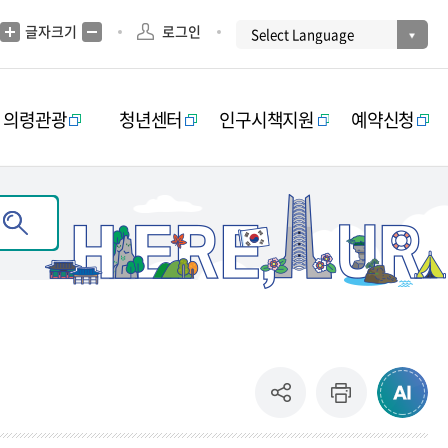
글자크기
로그인
의령관광
청년센터
인구시책지원
예약신청