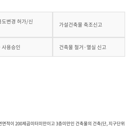
용도변경 허가/신
가설건축물 축조신고
 사용승인
건축물 철거·멸실 신고
연면적이 200제곱미터미만이고 3층미만인 건축물의 건축(단, 지구단위