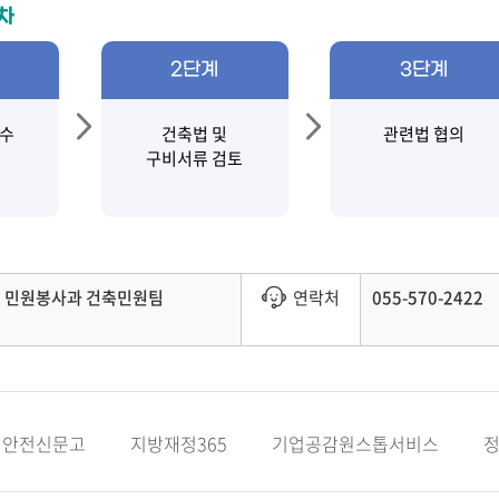
차
2단계
3단계
접수
건축법 및
관련법 협의
구비서류 검토
민원봉사과 건축민원팀
연락처
055-570-2422
안전신문고
지방재정365
기업공감원스톱서비스