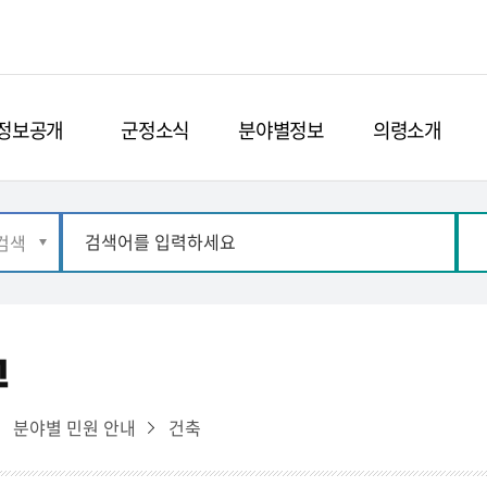
정보공개
군정소식
분야별정보
의령소개
고
분야별 민원 안내
건축