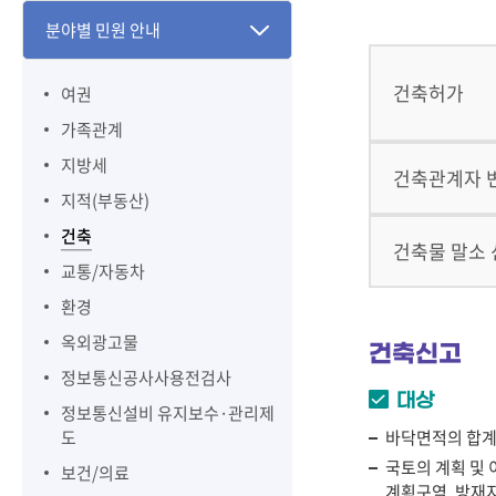
분야별 민원 안내
건축허가
여권
가족관계
지방세
건축관계자 
지적(부동산)
건축
건축물 말소
교통/자동차
환경
옥외광고물
건축신고
정보통신공사사용전검사
대상
정보통신설비 유지보수·관리제
도
바닥면적의 합계
국토의 계획 및
보건/의료
계획구역, 방재