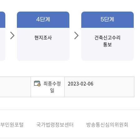
4단계
5단계
현지조사
건축신고수리
통보
최종수정
2023-02-06
일
정부민원포털
국가법령정보센터
방송통신심의위원회