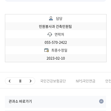
담당
민원봉사과 건축민원팀
연락처
055-570-2422
최종수정일
2023-02-10
국민건강보험공단
NPS국민연금
안
관과소 바로가기