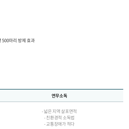
 500마리 방제 효과
연무소독
- 넓은 지역 살포면적
- 친환경적 소독법
- 교통장애가 적다