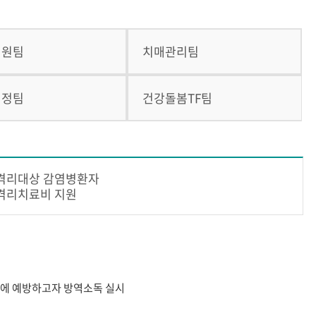
민원팀
치매관리팀
행정팀
건강돌봄TF팀
격리대상 감염병환자
격리치료비 지원
전에 예방하고자 방역소독 실시