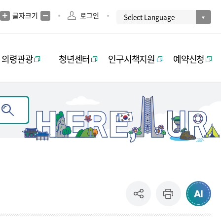
글자크기
로그인
의령관광
청년센터
인구시책지원
예약신청