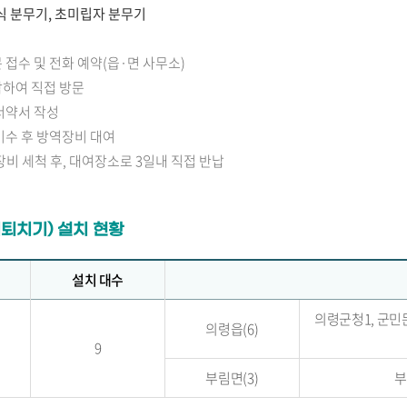
식 분무기, 초미립자 분무기
 접수 및 전화 예약(읍·면 사무소)
참하여 직접 방문
서약서 작성
이수 후 방역장비 대여
장비 세척 후, 대여장소로 3일내 직접 반납
퇴치기) 설치 현황
설치 대수
의령군청1, 군민
의령읍(6)
9
부림면(3)
부