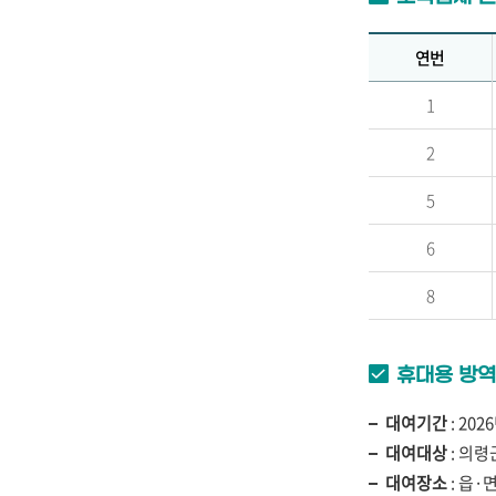
연번
1
2
5
6
8
휴대용 방역
대여기간
: 202
대여대상
: 의령
대여장소
: 읍·