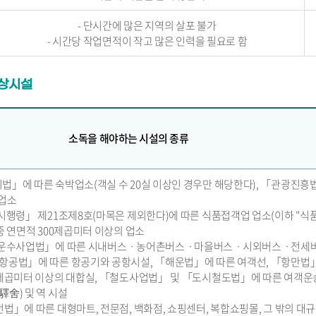
- 단시간에 많은 지역의 살포 불가
- 시간당 작업면적이 작고 많은 인력을 필요로 함
상시설
소독을 해야하는 시설의 종류
법」에 따른 숙박업소(객실 수 20실 이상인 경우만 해당한다), 「관광진흥
박업소
 시행령」 제21조제8호(마목은 제외한다)에 따른 식품접객업 업소(이하 "식
중 연면적 300제곱미터 이상의 업소
차 운수사업법」에 따른 시내버스ㆍ농어촌버스ㆍ마을버스ㆍ시외버스ㆍ전세
항공법」에 따른 항공기와 공항시설, 「해운법」에 따른 여객선, 「항만법
0제곱미터 이상의 대합실, 「철도사업법」 및 「도시철도법」에 따른 여객운
驛舍) 및 역 시설
법」에 따른 대형마트, 전문점, 백화점, 쇼핑센터, 복합쇼핑몰, 그 밖의 대