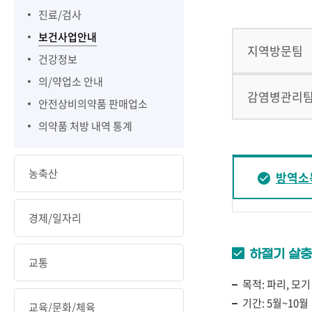
진료/검사
보건사업안내
지역방문팀
건강정보
의/약업소 안내
감염병관리
안전상비의약품 판매업소
의약품 처방 내역 통계
농축산
방역소
경제/일자리
하절기 살
교통
목적: 파리, 
기간: 5월~10월
교육/문화/체육