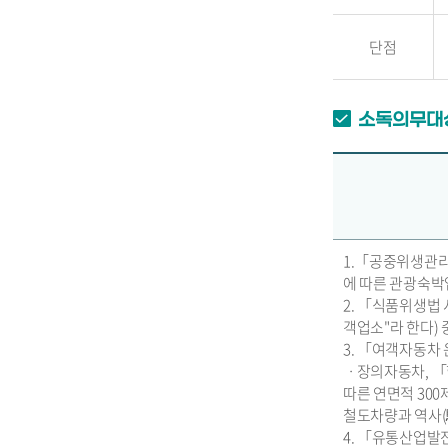
단점
소독의무대
1.「공중위생관리
에 따른 관광숙
2. 「식품위생법
객업소"라 한다) 
3. 「여객자동
ㆍ장의자동차, 「
따른 연면적 30
철도차량과 역사(
4. 「유통산업발전