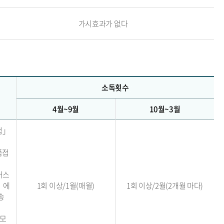
가시효과가 없다
소독횟수
4월~9월
10월~3월
법」
품접
버스
」에
1회 이상/1월(매월)
1회 이상/2월(2개월 마다)
송
규모