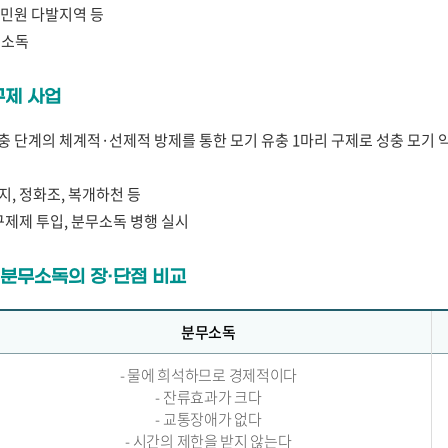
, 민원 다발지역 등
 소독
구제 사업
유충 단계의 체계적·선제적 방제를 통한 모기 유충 1마리 구제로 성충 모기 약
수지, 정화조, 복개하천 등
구제제 투입, 분무소독 병행 실시
분무소독의 장·단점 비교
분무소독
- 물에 희석하므로 경제적이다
- 잔류효과가 크다
- 교통장애가 없다
- 시간의 제한을 받지 않는다