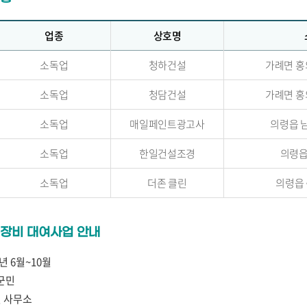
업종
상호명
소독업
청하건설
가례면 홍의
소독업
청담건설
가례면 홍의
소독업
매일페인트광고사
의령읍 남
소독업
한일건설조경
의령읍
소독업
더존 클린
의령읍 
장비 대여사업 안내
6년 6월~10월
군민
면 사무소