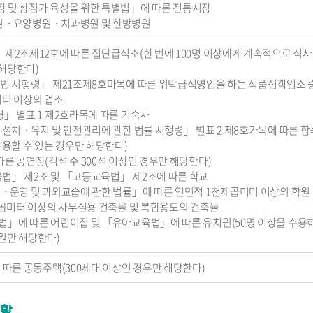
 및 상점가 육성을 위한 특별법」에 따른 전통시장
병원ㆍ요양병원ㆍ치과병원 및 한방병원
 제2조제12호에 따른 집단급식소(한 번에 100명 이상에게 계속적으로 식
해당한다)
생법 시행령」 제21조제8호마목에 따른 위탁급식영업을 하는 식품접객업소 
미터 이상의 업소
령」 별표 1 제2호라목에 따른 기숙사
설 설치ㆍ유지 및 안전관리에 관한 법률 시행령」 별표 2 제8호가목에 따른 합
수용할 수 있는 경우만 해당한다)
른 공연장(객석 수 300석 이상인 경우만 해당한다)
법」 제2조 및 「고등교육법」 제2조에 따른 학교
립ㆍ운영 및 과외교습에 관한 법률」에 따른 연면적 1천제곱미터 이상의 학원
천제곱미터 이상의 사무실용 건축물 및 복합용도의 건축물
법」에 따른 어린이집 및 「유아교육법」에 따른 유치원(50명 이상을 수용
원만 해당한다)
 따른 공동주택(300세대 이상인 경우만 해당한다)
현황