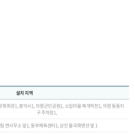
설치 지역
문화회관1, 충익사1, 의령군민공원1, 소입마을 복개하천1, 의령 동동지
구 주차장1,
림 면사무소 앞1, 동부체육센터1, 상진 들국화맨션 앞 1