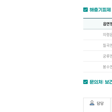
해충기피제 
읍면
의령
칠곡
궁류
봉수
문의처: 보건
담당