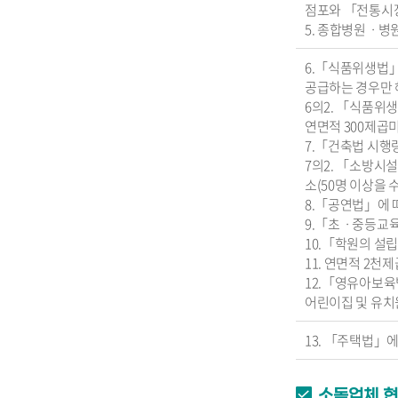
점포와 「전통시장
5. 종합병원ㆍ
6.「식품위생법」
공급하는 경우만 
6의2. 「식품위
연면적 300제곱
7.「건축법 시행
7의2. 「소방시
소(50명 이상을 
8.「공연법」에 따
9.「초ㆍ중등교육
10.「학원의 설
11. 연면적 2
12.「영유아보육
어린이집 및 유치
13. 「주택법」에
소독업체 