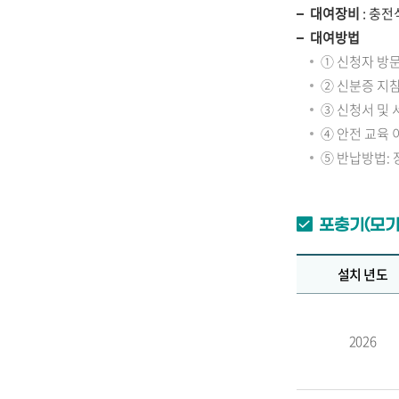
대여장비
: 충전
대여방법
① 신청자 방문
② 신분증 지
③ 신청서 및 
④ 안전 교육 
⑤ 반납방법: 
포충기(모기
설치 년도
2026