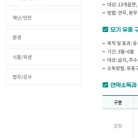
대상: 13개읍면
방법: 연무, 분무
재난/안전
모기 유충 
환경
목적 및 효과: 
기간: 3월~6월
식품/위생
대상: 습지, 주
소독방법: 유충
법무/감사
연막소독과 
구분
장점