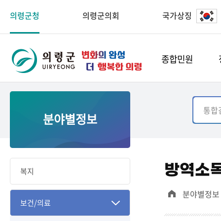
의령군청
의령군의회
국가상징
종합민원
분야별정보
방역소
복지
분야별정보
보건/의료