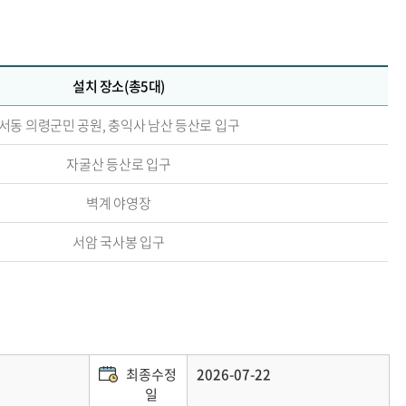
설치 장소(총5대)
서동 의령군민 공원, 충익사 남산 등산로 입구
자굴산 등산로 입구
벽계 야영장
서암 국사봉 입구
최종수정
2026-07-22
일