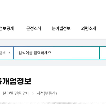
정보공개
군정소식
분야별정보
의령소개
중개업정보
분야별 민원 안내
지적(부동산)