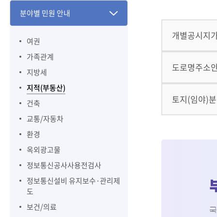
분야별 민원 안내
개별공시지
여권
가족관계
도로명주소
지방세
지적(부동산)
토지(임야)
건축
교통/자동차
환경
옥외광고물
정보통신공사사용전검사
정보통신설비 유지보수·관리제
도
보건/의료
국