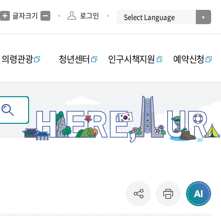
글자크기
로그인
의령관광
청년센터
인구시책지원
예약신청