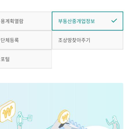
이용계획열람
부동산중개업정보
인단체등록
조상땅찾아주기
산포털